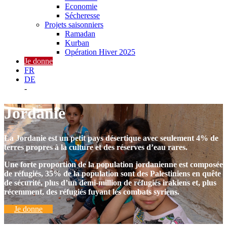
Economie
Sécheresse
Projets saisonniers
Ramadan
Kurban
Opération Hiver 2025
Je donne
FR
DE
-
Jordanie
La Jordanie est un petit pays désertique avec seulement 4% de
terres propres à la culture et des réserves d’eau rares.
Une forte proportion de la population jordanienne est composée
de réfugiés, 35% de la population sont des Palestiniens en quête
de sécurité, plus d’un demi-million de réfugiés irakiens et, plus
récemment, des réfugiés fuyant les combats syriens.
Je donne