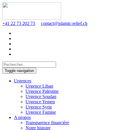
+41 22 73 202 73
contact@islamic-relief.ch
Toggle navigation
Urgences
Urgence Liban
Urgence Palestine
Urgence Soudan
Urgence Yemen
Urgence Syrie
Urgence Famine
A propos
Transparence financière
Notre histoire