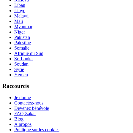
Liban
Libye
Malawi
Mali
Myanmar
Niger
Pakistan
Palestine
Somalie
Afrique du Sud
Sri Lanka
Soudan
Syrie
Yémen
Raccourcis
Je donne
Contactez-nous
Devenez bénévole
FAQ Zakat
Blog
A propos
Politique sur les cookies