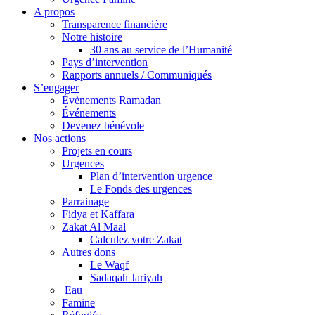
A propos
Transparence financière
Notre histoire
30 ans au service de l’Humanité
Pays d’intervention
Rapports annuels / Communiqués
S’engager
Évènements Ramadan
Événements
Devenez bénévole
Nos actions
Projets en cours
Urgences
Plan d’intervention urgence
Le Fonds des urgences
Parrainage
Fidya et Kaffara
Zakat Al Maal
Calculez votre Zakat
Autres dons
Le Waqf
Sadaqah Jariyah
Eau
Famine