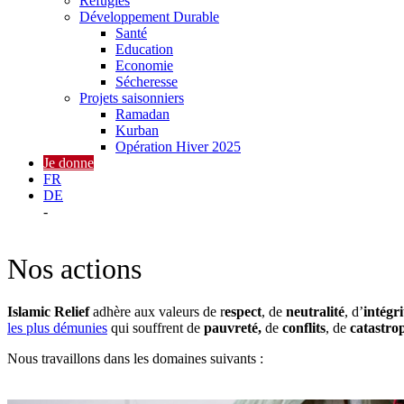
Réfugiés
Développement Durable
Santé
Education
Economie
Sécheresse
Projets saisonniers
Ramadan
Kurban
Opération Hiver 2025
Je donne
FR
DE
-
Nos actions
Islamic Relief
adhère aux valeurs de r
espect
, de
neutralité
, d’
intégri
les plus démunies
qui souffrent de
pauvreté,
de
conflits
, de
catastro
Nous travaillons dans les domaines suivants :