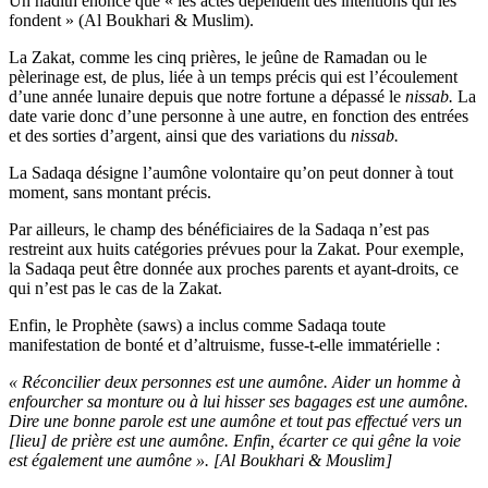
Un hadith énonce que « les actes dépendent des intentions qui les
fondent » (Al Boukhari & Muslim).
La Zakat, comme les cinq prières, le jeûne de Ramadan ou le
pèlerinage est, de plus, liée à un temps précis qui est l’écoulement
d’une année lunaire depuis que notre fortune a dépassé le
nissab.
La
date varie donc d’une personne à une autre, en fonction des entrées
et des sorties d’argent, ainsi que des variations du
nissab.
La Sadaqa désigne l’aumône volontaire qu’on peut donner à tout
moment, sans montant précis.
Par ailleurs, le champ des bénéficiaires de la Sadaqa n’est pas
restreint aux huits catégories prévues pour la Zakat. Pour exemple,
la Sadaqa peut être donnée aux proches parents et ayant-droits, ce
qui n’est pas le cas de la Zakat.
Enfin, le Prophète (saws) a inclus comme Sadaqa toute
manifestation de bonté et d’altruisme, fusse-t-elle immatérielle :
« Réconcilier deux personnes est une aumône. Aider un homme à
enfourcher sa monture ou à lui hisser ses bagages est une aumône.
Dire une bonne parole est une aumône et tout pas effectué vers un
[lieu] de prière est une aumône. Enfin, écarter ce qui gêne la voie
est également une aumône ». [Al Boukhari & Mouslim]