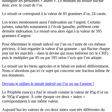
distinguer les personnes « aisées ». Le montant du
nissab
fluctue
donc avec le court de l’or.
Le
nissab
or correspond à la valeur de 85 grammes d’or, 24 carats.
Les textes mentionnent aussi l’indexation sur l’argent. Certains
juristes, rattachés notamment à l’école
h
anafite, préfèrent cette
dernière indexation. Le
nissab
sera alors égal à la valeur de 595
grammes d’argent.
Pour déterminer le
nissab
indexé sur l’un ou l’autre de ces métaux
précieux, il faut regarder la valeur d’un gramme – qui fluctue chaque
jour sur les marchés – dans la devise qui nous intéresse (ici le CHF)
puis le multiplier par 85 ou par 595 selon l’avis que l’on adopte.
Le
nissab
sur les biens agricoles et le bétail est indexé différemment.
Nous n’abordons pas ici ce sujet qui concerne une fraction infime de
nos donateurs.
Devrais-je utiliser le nissab indexé sur l’or ou sur l′argent ?
Le Prophète (saws) a fixé le
nissab
comme la valeur de 85g d’or ou
de 595g d’argent. À cette époque ces deux « index »
correspondaient à une même valeur.
Aujourd’hui les valeurs de ces deux index sont très différentes du