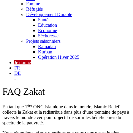
Famine
Réfugiés
Développement Durable
Santé
Education
Economie
Sécheresse
Projets saisonniers
Ramadan
Kurban
Opération Hiver 2025
Je donne
FR
DE
-
FAQ Zakat
ère
En tant que 1
ONG islamique dans le monde, Islamic Relief
collecte la Zakat et la redistribue dans plus d’une trentaine de pays à
travers le monde avec pour objectif de sortir les bénéficiaires du
spectre de la pauvreté.
Nous répondons ici aux questions que vous vous posez le plus