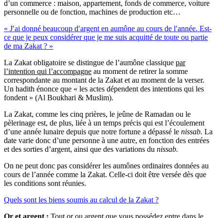
d’un commerce : maison, appartement, fonds de commerce, voiture
personnelle ou de fonction, machines de production etc…
« J′ai donné beaucoup d′argent en aumône au cours de l′année. Est-
ce que je peux considérer que je me suis acquitté de toute ou partie
de ma Zakat ? »
La Zakat obligatoire se distingue de l’aumône classique
par
l’intention qui l’accompagne
au moment de retirer la somme
correspondante au montant de la Zakat et au moment de la verser.
Un hadith énonce que « les actes dépendent des intentions qui les
fondent » (Al Boukhari & Muslim).
La Zakat, comme les cinq prières, le jeûne de Ramadan ou le
pèlerinage est, de plus, liée à un temps précis qui est l’écoulement
d’une année lunaire depuis que notre fortune a dépassé le
nissab.
La
date varie donc d’une personne à une autre, en fonction des entrées
et des sorties d’argent, ainsi que des variations du
nissab.
On ne peut donc pas considérer les aumônes ordinaires données au
cours de l’année comme la Zakat. Celle-ci doit être versée dès que
les conditions sont réunies.
Quels sont les biens soumis au calcul de la Zakat ?
Or et argent :
Tout or ou argent que vous possédez entre dans le