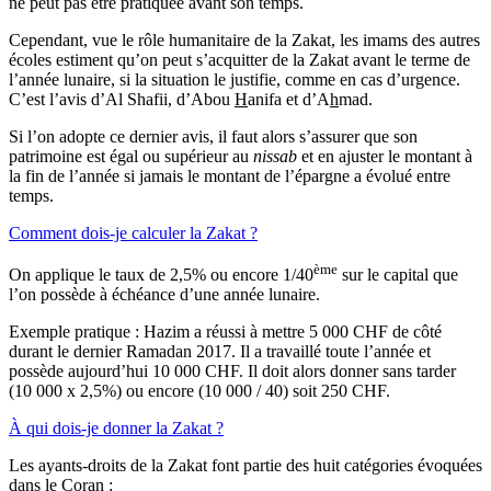
ne peut pas être pratiquée avant son temps.
Cependant, vue le rôle humanitaire de la Zakat, les imams des autres
écoles estiment qu’on peut s’acquitter de la Zakat avant le terme de
l’année lunaire, si la situation le justifie, comme en cas d’urgence.
C’est l’avis d’Al Shafii, d’Abou
H
anifa et d’A
h
mad.
Si l’on adopte ce dernier avis, il faut alors s’assurer que son
patrimoine est égal ou supérieur au
nissab
et en ajuster le montant à
la fin de l’année si jamais le montant de l’épargne a évolué entre
temps.
Comment dois-je calculer la Zakat ?
ème
On applique le taux de 2,5% ou encore 1/40
sur le capital que
l’on possède à échéance d’une année lunaire.
Exemple pratique : Hazim a réussi à mettre 5 000 CHF de côté
durant le dernier Ramadan 2017. Il a travaillé toute l’année et
possède aujourd’hui 10 000 CHF. Il doit alors donner sans tarder
(10 000 x 2,5%) ou encore (10 000 / 40) soit 250 CHF.
À qui dois-je donner la Zakat ?
Les ayants-droits de la Zakat font partie des huit catégories évoquées
dans le Coran :