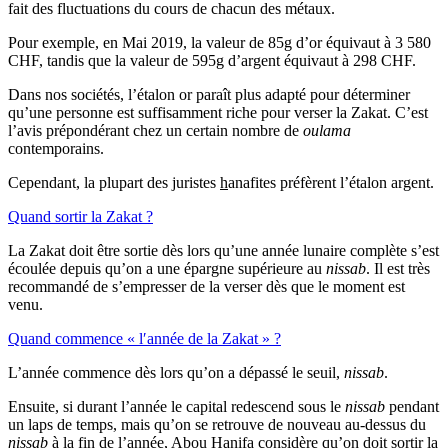
fait des fluctuations du cours de chacun des métaux.
Pour exemple, en Mai 2019, la valeur de 85g d’or équivaut à 3 580
CHF, tandis que la valeur de 595g d’argent équivaut à 298 CHF.
Dans nos sociétés, l’étalon or paraît plus adapté pour déterminer
qu’une personne est suffisamment riche pour verser la Zakat. C’est
l’avis prépondérant chez un certain nombre de
oulama
contemporains.
Cependant, la plupart des juristes
h
anafites préfèrent l’étalon argent.
Quand sortir la Zakat ?
La Zakat doit être sortie dès lors qu’une année lunaire complète s’est
écoulée depuis qu’on a une épargne supérieure au
nissab
. Il est très
recommandé de s’empresser de la verser dès que le moment est
venu.
Quand commence « l′année de la Zakat » ?
L’année commence dès lors qu’on a dépassé le seuil,
nissab
.
Ensuite, si durant l’année le capital redescend sous le
nissab
pendant
un laps de temps, mais qu’on se retrouve de nouveau au-dessus du
nissab
à la fin de l’année, Abou
H
anifa considère qu’on doit sortir la