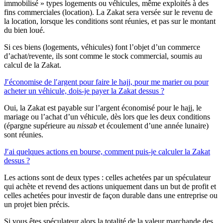
immobilisé » types logements ou véhicules, même exploités à des
fins commerciales (location). La Zakat sera versée sur le revenu de
la location, lorsque les conditions sont réunies, et pas sur le montant
du bien loué.
Si ces biens (logements, véhicules) font l’objet d’un commerce
d’achat/revente, ils sont comme le stock commercial, soumis au
calcul de la Zakat.
J′économise de l′argent pour faire le hajj, pour me marier ou pour
acheter un véhicule, dois-je payer la Zakat dessus ?
Oui, la Zakat est payable sur l’argent économisé pour le hajj, le
mariage ou l’achat d’un véhicule, dès lors que les deux conditions
(épargne supérieure au
nissab
et écoulement d’une année lunaire)
sont réunies.
J′ai quelques actions en bourse, comment puis-je calculer la Zakat
dessus ?
Les actions sont de deux types : celles achetées par un spéculateur
qui achète et revend des actions uniquement dans un but de profit et
celles achetées pour investir de façon durable dans une entreprise ou
un projet bien précis.
Si vous êtes spéculateur alors la totalité de la valeur marchande des