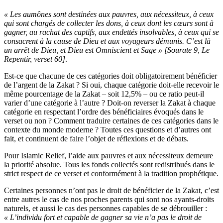
« Les aumônes sont destinées aux pauvres, aux nécessiteux, à ceux
qui sont chargés de collecter les dons, à ceux dont les cœurs sont à
gagner, au rachat des captifs, aux endettés insolvables, à ceux qui se
consacrent à la cause de Dieu et aux voyageurs démunis. C’est là
un arrêt de Dieu, et Dieu est Omniscient et Sage » [Sourate 9, Le
Repentir, verset 60]
.
Est-ce que chacune de ces catégories doit obligatoirement bénéficier
de l’argent de la Zakat ? Si oui, chaque catégorie doit-elle recevoir le
même pourcentage de la Zakat – soit 12,5% – ou ce ratio peut-il
varier d’une catégorie à l’autre ? Doit-on reverser la Zakat à chaque
catégorie en respectant l’ordre des bénéficiaires évoqués dans le
verset ou non ? Comment traduire certaines de ces catégories dans le
contexte du monde moderne ? Toutes ces questions et d’autres ont
fait, et continuent de faire l’objet de réflexions et de débats.
Pour Islamic Relief, l’aide aux pauvres et aux nécessiteux demeure
la priorité absolue. Tous les fonds collectés sont redistribués dans le
strict respect de ce verset et conformément à la tradition prophétique.
Certaines personnes n’ont pas le droit de bénéficier de la Zakat, c’est
entre autres le cas de nos proches parents qui sont nos ayants-droits
naturels, et aussi le cas des personnes capables de se débrouiller :
« L’individu fort et capable de gagner sa vie n’a pas le droit de