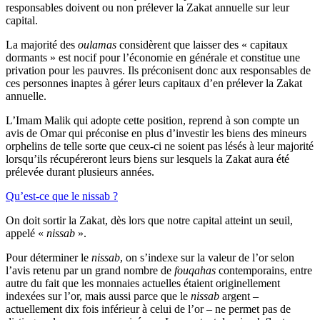
responsables doivent ou non prélever la Zakat annuelle sur leur
capital.
La majorité des
oulamas
considèrent que laisser des « capitaux
dormants » est nocif pour l’économie en générale et constitue une
privation pour les pauvres. Ils préconisent donc aux responsables de
ces personnes inaptes à gérer leurs capitaux d’en prélever la Zakat
annuelle.
L’Imam Malik qui adopte cette position, reprend à son compte un
avis de Omar qui préconise en plus d’investir les biens des mineurs
orphelins de telle sorte que ceux-ci ne soient pas lésés à leur majorité
lorsqu’ils récupéreront leurs biens sur lesquels la Zakat aura été
prélevée durant plusieurs années.
Qu’est-ce que le nissab ?
On doit sortir la Zakat, dès lors que notre capital atteint un seuil,
appelé «
nissab
».
Pour déterminer le
nissab
, on s’indexe sur la valeur de l’or selon
l’avis retenu par un grand nombre de
fouqahas
contemporains, entre
autre du fait que les monnaies actuelles étaient originellement
indexées sur l’or, mais aussi parce que le
nissab
argent –
actuellement dix fois inférieur à celui de l’or – ne permet pas de