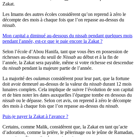
Zakat.
Les Imams des autres écoles considèrent qu’on reprend à zéro le
décompte des mois à chaque fois que l’on repasse au-dessus du
nissab.
Mon capital a diminué au-dessous du nissab pendant quelques mois
pendant l′année, est-ce que je paie encore la Zakat ?
Selon l’école d’Abou Hanifa, tant que vous êtes en possession de
richesses au-dessus du seuil de
Nissab
au début et à la fin de
l’année, la Zakat sera payable, même si votre richesse est descendue
du
nissab
pendant la majeure partie de l’année.
La majorité des
oulamas
considèrent pour leur part, que la fortune
doit avoir demeuré au-dessus de la valeur du
nissab
durant 12 mois
lunaires complets. Cela implique de suivre l’évolution de son capital
et de bien noter les dates auxquelles l’épargne tombe en dessous du
nissab
ou le dépasse. Selon cet avis, on reprend à zéro le décompte
des mois à chaque fois que l’on repasse au-dessus du
nissab.
Puis-je payer la Zakat à l′avance ?
Certains, comme Malik, considèrent que, la Zakat en tant qu’acte
d’adoration, comme la prière, le pèlerinage ou le jeûne de Ramadan,