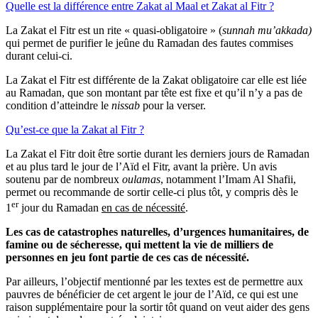
Quelle est la différence entre Zakat al Maal et Zakat al Fitr ?
La Zakat el Fitr est un rite « quasi-obligatoire » (
sunnah mu’akkada)
qui permet de purifier le jeûne du Ramadan des fautes commises
durant celui-ci.
La Zakat el Fitr est différente de la Zakat obligatoire car elle est liée
au Ramadan, que son montant par tête est fixe et qu’il n’y a pas de
condition d’atteindre le
nissab
pour la verser.
Qu’est-ce que la Zakat al Fitr ?
La Zakat el Fitr doit être sortie durant les derniers jours de Ramadan
et au plus tard le jour de l’Aïd el Fitr, avant la prière. Un avis
soutenu par de nombreux
oulamas
, notamment l’Imam Al Shafii,
permet ou recommande de sortir celle-ci plus tôt, y compris dès le
er
1
jour du Ramadan
en cas de nécessité
.
Les cas de catastrophes naturelles, d’urgences humanitaires, de
famine ou de sécheresse, qui mettent la vie de milliers de
personnes en jeu font partie de ces cas de nécessité.
Par ailleurs, l’objectif mentionné par les textes est de permettre aux
pauvres de bénéficier de cet argent le jour de l’Aïd, ce qui est une
raison supplémentaire pour la sortir tôt quand on veut aider des gens