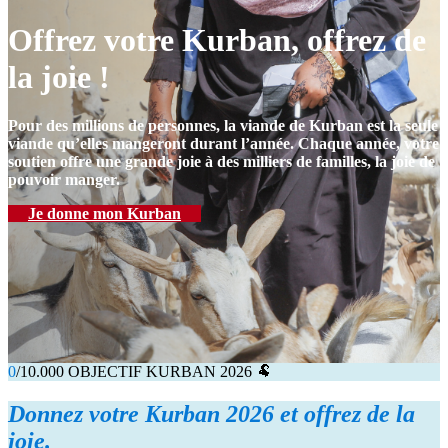
Offrez votre Kurban, offrez de
la joie !
Pour des millions de personnes, la viande de Kurban est la seule
viande qu’elles mangeront durant l’année. Chaque année, votre
soutien offre une grande joie à des milliers de familles, la joie de
pouvoir manger.
Je donne mon Kurban
0
/10.000
OBJECTIF KURBAN 2026 🐏
Donnez votre
Kurban
202
6 et
offrez de la
joie.