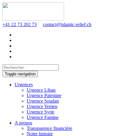
+41 22 73 202 73
contact@islamic-relief.ch
Toggle navigation
Urgences
Urgence Liban
Urgence Palestine
Urgence Soudan
Urgence Yemen
Urgence Syrie
Urgence Famine
A propos
Transparence financière
Notre histoire