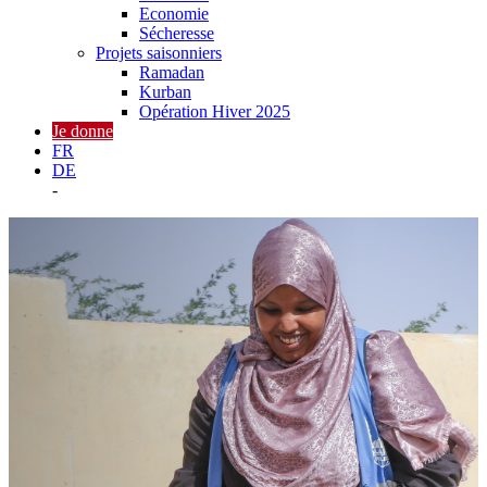
Economie
Sécheresse
Projets saisonniers
Ramadan
Kurban
Opération Hiver 2025
Je donne
FR
DE
-