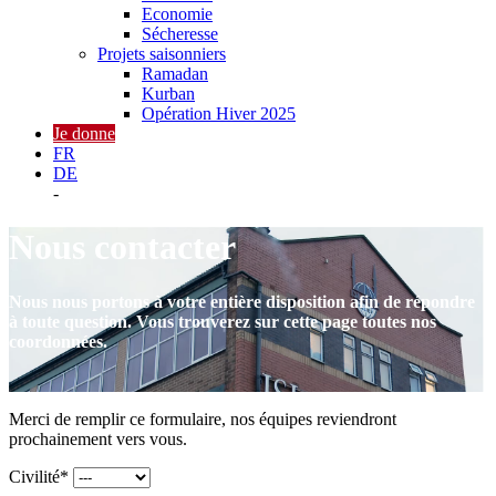
Economie
Sécheresse
Projets saisonniers
Ramadan
Kurban
Opération Hiver 2025
Je donne
FR
DE
-
Nous contacter
Nous nous portons à votre entière disposition afin de répondre
à toute question. Vous trouverez sur cette page toutes nos
coordonnées.
Merci de remplir ce formulaire, nos équipes reviendront
prochainement vers vous.
Civilité*