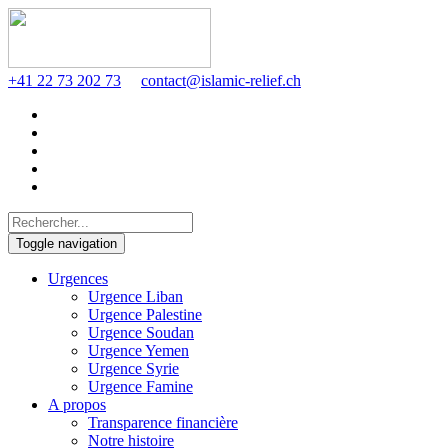
+41 22 73 202 73
contact@islamic-relief.ch
Toggle navigation
Urgences
Urgence Liban
Urgence Palestine
Urgence Soudan
Urgence Yemen
Urgence Syrie
Urgence Famine
A propos
Transparence financière
Notre histoire