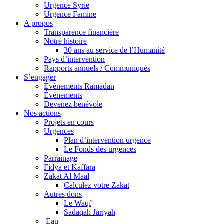
Urgence Syrie
Urgence Famine
A propos
Transparence financière
Notre histoire
30 ans au service de l’Humanité
Pays d’intervention
Rapports annuels / Communiqués
S’engager
Évènements Ramadan
Événements
Devenez bénévole
Nos actions
Projets en cours
Urgences
Plan d’intervention urgence
Le Fonds des urgences
Parrainage
Fidya et Kaffara
Zakat Al Maal
Calculez votre Zakat
Autres dons
Le Waqf
Sadaqah Jariyah
Eau