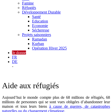
Famine
Réfugiés
Développement Durable
Santé
Education
Economie
Sécheresse
Projets saisonniers
Ramadan
Kurban
Opération Hiver 2025
Je donne
FR
DE
-
Aide aux réfugiés
Aujourd’hui le monde compte plus de 68 millions de réfugiés, 68
millions de personnes qui se sont vues obligées d’abandonner leur
maison et tous leurs biens
à cause de guerres, de catastrophes
naturelles ou du changement climatique.