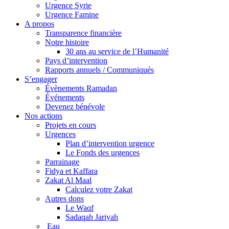
Urgence Syrie
Urgence Famine
A propos
Transparence financière
Notre histoire
30 ans au service de l’Humanité
Pays d’intervention
Rapports annuels / Communiqués
S’engager
Évènements Ramadan
Événements
Devenez bénévole
Nos actions
Projets en cours
Urgences
Plan d’intervention urgence
Le Fonds des urgences
Parrainage
Fidya et Kaffara
Zakat Al Maal
Calculez votre Zakat
Autres dons
Le Waqf
Sadaqah Jariyah
Eau