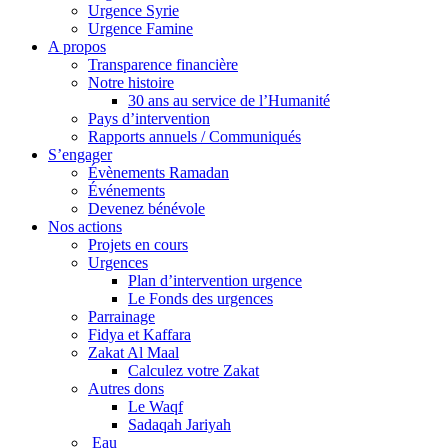
Urgence Syrie
Urgence Famine
A propos
Transparence financière
Notre histoire
30 ans au service de l’Humanité
Pays d’intervention
Rapports annuels / Communiqués
S’engager
Évènements Ramadan
Événements
Devenez bénévole
Nos actions
Projets en cours
Urgences
Plan d’intervention urgence
Le Fonds des urgences
Parrainage
Fidya et Kaffara
Zakat Al Maal
Calculez votre Zakat
Autres dons
Le Waqf
Sadaqah Jariyah
Eau