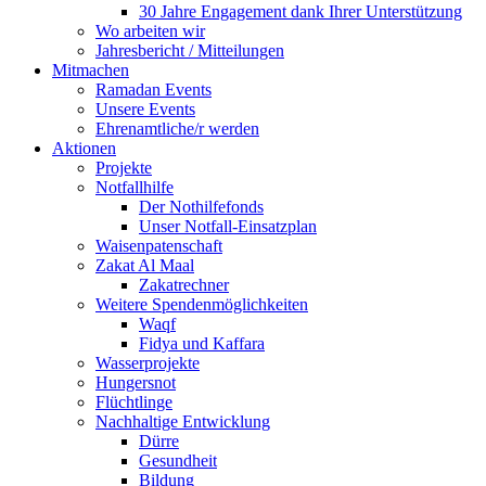
30 Jahre Engagement dank Ihrer Unterstützung
Wo arbeiten wir
Jahresbericht / Mitteilungen
Mitmachen
Ramadan Events
Unsere Events
Ehrenamtliche/r werden
Aktionen
Projekte
Notfallhilfe
Der Nothilfefonds
Unser Notfall-Einsatzplan
Waisenpatenschaft
Zakat Al Maal
Zakatrechner
Weitere Spendenmöglichkeiten
Waqf
Fidya und Kaffara
Wasserprojekte
Hungersnot
Flüchtlinge
Nachhaltige Entwicklung
Dürre
Gesundheit
Bildung