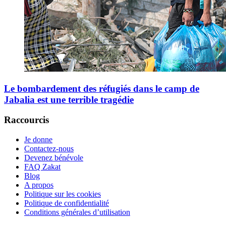
Le bombardement des réfugiés dans le camp de
Jabalia est une terrible tragédie
Raccourcis
Je donne
Contactez-nous
Devenez bénévole
FAQ Zakat
Blog
A propos
Politique sur les cookies
Politique de confidentialité
Conditions générales d’utilisation