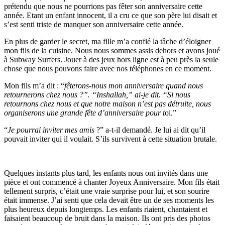
prétendu que nous ne pourrions pas fêter son anniversaire cette
année. Etant un enfant innocent, il a cru ce que son père lui disait et
s’est senti triste de manquer son anniversaire cette année.
En plus de garder le secret, ma fille m’a confié la tâche d’éloigner
mon fils de la cuisine. Nous nous sommes assis dehors et avons joué
à Subway Surfers. Jouer à des jeux hors ligne est à peu près la seule
chose que nous pouvons faire avec nos téléphones en ce moment.
Mon fils m’a dit : “
fêterons-nous mon anniversaire quand nous
retournerons chez nous ?”. “Inshallah,” ai-je dit. “Si nous
retournons chez nous et que notre maison n’est pas détruite, nous
organiserons une grande fête d’anniversaire pour t
oi.”
“
Je pourrai inviter mes amis
?” a-t-il demandé. Je lui ai dit qu’il
pouvait inviter qui il voulait. S’ils survivent à cette situation brutale.
Quelques instants plus tard, les enfants nous ont invités dans une
pièce et ont commencé à chanter Joyeux Anniversaire. Mon fils était
tellement surpris, c’était une vraie surprise pour lui, et son sourire
était immense. J’ai senti que cela devait être un de ses moments les
plus heureux depuis longtemps. Les enfants riaient, chantaient et
faisaient beaucoup de bruit dans la maison. Ils ont pris des photos