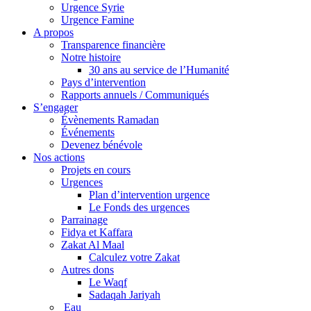
Urgence Syrie
Urgence Famine
A propos
Transparence financière
Notre histoire
30 ans au service de l’Humanité
Pays d’intervention
Rapports annuels / Communiqués
S’engager
Évènements Ramadan
Événements
Devenez bénévole
Nos actions
Projets en cours
Urgences
Plan d’intervention urgence
Le Fonds des urgences
Parrainage
Fidya et Kaffara
Zakat Al Maal
Calculez votre Zakat
Autres dons
Le Waqf
Sadaqah Jariyah
Eau