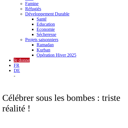
Famine
Réfugiés
Développement Durable
Santé
Education
Economie
Sécheresse
Projets saisonniers
Ramadan
Kurban
Opération Hiver 2025
Je donne
FR
DE
-
Célébrer sous les bombes : triste
réalité !