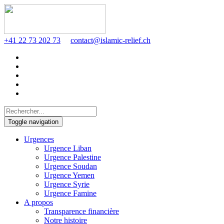
+41 22 73 202 73
contact@islamic-relief.ch
Toggle navigation
Urgences
Urgence Liban
Urgence Palestine
Urgence Soudan
Urgence Yemen
Urgence Syrie
Urgence Famine
A propos
Transparence financière
Notre histoire