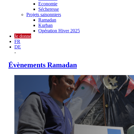
Economie
Sécheresse
Projets saisonniers
Ramadan
Kurban
Opération Hiver 2025
Je donne
FR
DE
-
Évènements Ramadan