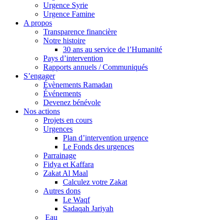
Urgence Syrie
Urgence Famine
A propos
Transparence financière
Notre histoire
30 ans au service de l’Humanité
Pays d’intervention
Rapports annuels / Communiqués
S’engager
Évènements Ramadan
Événements
Devenez bénévole
Nos actions
Projets en cours
Urgences
Plan d’intervention urgence
Le Fonds des urgences
Parrainage
Fidya et Kaffara
Zakat Al Maal
Calculez votre Zakat
Autres dons
Le Waqf
Sadaqah Jariyah
Eau