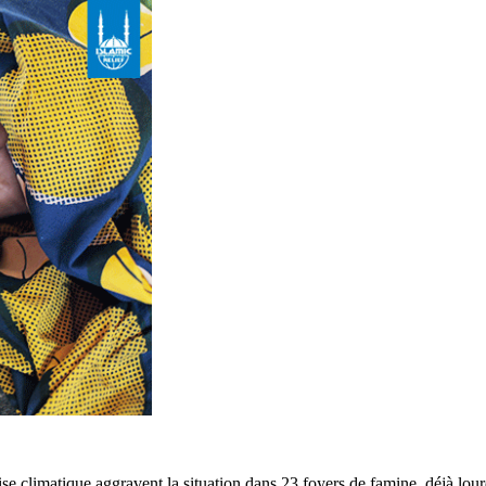
ise climatique aggravent la situation dans 23 foyers de famine, déjà lou