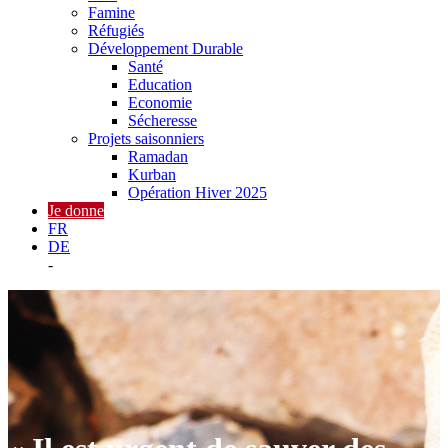
Famine
Réfugiés
Développement Durable
Santé
Education
Economie
Sécheresse
Projets saisonniers
Ramadan
Kurban
Opération Hiver 2025
Je donne
FR
DE
-