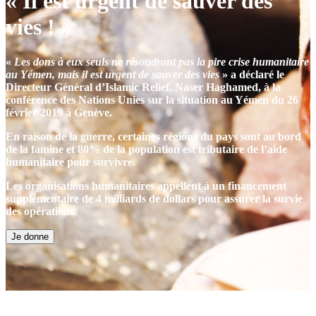
« Il est urgent de sauver des
vies ! »
«
Les dons à eux seuls ne résoudront pas la pire crise humanitaire
au Yémen, mais il est urgent de sauver des vies
» a déclaré le
Directeur Général d’Islamic Relief, Naser Haghamed, à la
conférence des Nations Unies sur la situation au Yémen du 26
février 2019 à Genève.
En raison de la guerre, certaines régions du pays sont au bord
de la famine et 80% de la population est tributaire de l’aide
humanitaire pour survivre.
Les organisations humanitaires appellent à un financement
supplémentaire de 4 milliards de dollars pour assurer la survie
des opérations.