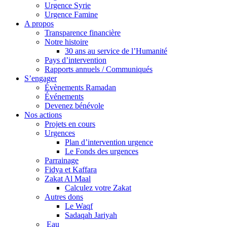
Urgence Syrie
Urgence Famine
A propos
Transparence financière
Notre histoire
30 ans au service de l’Humanité
Pays d’intervention
Rapports annuels / Communiqués
S’engager
Évènements Ramadan
Événements
Devenez bénévole
Nos actions
Projets en cours
Urgences
Plan d’intervention urgence
Le Fonds des urgences
Parrainage
Fidya et Kaffara
Zakat Al Maal
Calculez votre Zakat
Autres dons
Le Waqf
Sadaqah Jariyah
Eau