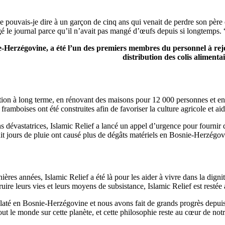
ue pouvais-je dire à un garçon de cinq ans qui venait de perdre son pèr
gé le journal parce qu’il n’avait pas mangé d’œufs depuis si longtemps. 
-Herzégovine, a été l’un des premiers membres du personnel à rejoi
distribution des colis alimenta
ruction à long terme, en rénovant des maisons pour 12 000 personnes et e
 framboises ont été construites afin de favoriser la culture agricole et 
s dévastatrices, Islamic Relief a lancé un appel d’urgence pour fournir d
t jours de pluie ont causé plus de dégâts matériels en Bosnie-Herzégovi
ères années, Islamic Relief a été là pour les aider à vivre dans la dign
ruire leurs vies et leurs moyens de subsistance, Islamic Relief est rest
éclaté en Bosnie-Herzégovine et nous avons fait de grands progrès depui
out le monde sur cette planète, et cette philosophie reste au cœur de notr