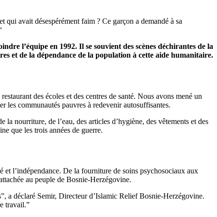
e et qui avait désespérément faim ? Ce garçon a demandé à sa
“
ndre l’équipe en 1992. Il se souvient des scènes déchirantes de la
ires et de la dépendance de la population à cette aide humanitaire.
n restaurant des écoles et des centres de santé. Nous avons mené un
aider les communautés pauvres à redevenir autosuffisantes.
e la nourriture, de l’eau, des articles d’hygiène, des vêtements et des
ne que les trois années de guerre.
ité et l’indépendance. De la fourniture de soins psychosociaux aux
ée attachée au peuple de Bosnie-Herzégovine.
s”, a déclaré Semir, Directeur d’Islamic Relief Bosnie-Herzégovine.
e travail.”