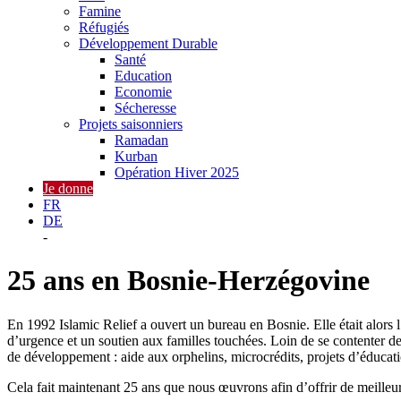
Famine
Réfugiés
Développement Durable
Santé
Education
Economie
Sécheresse
Projets saisonniers
Ramadan
Kurban
Opération Hiver 2025
Je donne
FR
DE
-
25 ans en Bosnie-Herzégovine
En 1992 Islamic Relief a ouvert un bureau en Bosnie. Elle était alors
d’urgence et un soutien aux familles touchées. Loin de se contenter d
de développement : aide aux orphelins, microcrédits, projets d’éduca
Cela fait maintenant 25 ans que nous œuvrons afin d’offrir de meilleu