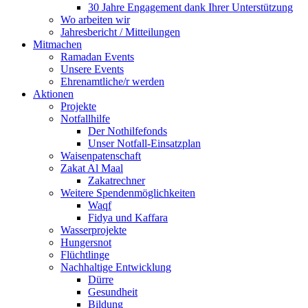
30 Jahre Engagement dank Ihrer Unterstützung
Wo arbeiten wir
Jahresbericht / Mitteilungen
Mitmachen
Ramadan Events
Unsere Events
Ehrenamtliche/r werden
Aktionen
Projekte
Notfallhilfe
Der Nothilfefonds
Unser Notfall-Einsatzplan
Waisenpatenschaft
Zakat Al Maal
Zakatrechner
Weitere Spendenmöglichkeiten
Waqf
Fidya und Kaffara
Wasserprojekte
Hungersnot
Flüchtlinge
Nachhaltige Entwicklung
Dürre
Gesundheit
Bildung