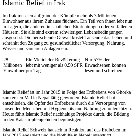
Islamic Relief in Irak
Im
Irak
mussten aufgrund der Kämpfe mehr als 3 Millionen
Einwohner aus ihrem Zuhause flüchten. Ein Teil von ihnen lebt nun
in Lagern, die anderen in staatlichen Einrichtungen oder verfallenen
Häusern. Sie alle sind extrem schwierigen Lebensbedingungen
ausgesetzt. Die herrschende Gewalt kostet Tausende das Leben und
schränkt den Zugang zu gesundheitlicher Versorgung, Nahrung,
Wasser und sanitären Anlagen ein.
28
Ein Viertel der Bevölkerung
Nur 57% der
Millionen
lebt mit weniger als 0,50 SFR
Erwachsenen können
Einwohner
pro Tag
lesen und schreiben
Islamic Relief ist im Jahr 2015 in Folge des Erdbebens von Ghorka
zum ersten Mal in Nepal tätig geworden. Islamic Relief hat
entschieden, die Opfer des Erdbebens durch die Versorgung von
tausenden Menschen mit Hygienekits und Nahrung zu unterstützen.
Heute führt Islamic Relief nachhaltige Projekte durch, die Bildung
in den Katastrophengebieten begünstigen.
Islamic Relief Schweiz hat sich in Reaktion auf das Erdbeben im
Jahr 2015 engagiert und die Nothilfe in Nepal unterstützt.