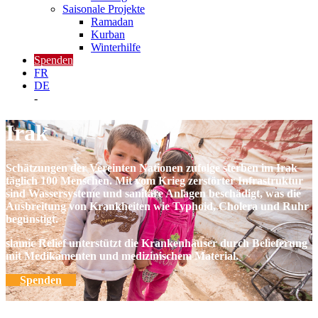
Saisonale Projekte
Ramadan
Kurban
Winterhilfe
Spenden
FR
DE
-
Irak
Schätzungen der Vereinten Nationen zufolge sterben im Irak
täglich 100 Menschen. Mit vom Krieg zerstörter Infrastruktur
sind Wassersysteme und sanitäre Anlagen beschädigt, was die
Ausbreitung von Krankheiten wie Typhoid, Cholera und Ruhr
begünstigt.
slamic Relief unterstützt die Krankenhäuser durch Belieferung
mit Medikamenten und medizinischem Material.
Spenden