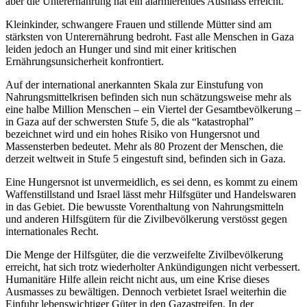
aber die Unterernährung hat ein alarmierendes Ausmass erreicht.
Kleinkinder, schwangere Frauen und stillende Mütter sind am
stärksten von Unterernährung bedroht. Fast alle Menschen in Gaza
leiden jedoch an Hunger und sind mit einer kritischen
Ernährungsunsicherheit konfrontiert.
Auf der international anerkannten Skala zur Einstufung von
Nahrungsmittelkrisen befinden sich nun schätzungsweise mehr als
eine halbe Million Menschen – ein Viertel der Gesamtbevölkerung –
in Gaza auf der schwersten Stufe 5, die als “katastrophal”
bezeichnet wird und ein hohes Risiko von Hungersnot und
Massensterben bedeutet. Mehr als 80 Prozent der Menschen, die
derzeit weltweit in Stufe 5 eingestuft sind, befinden sich in Gaza.
Eine Hungersnot ist unvermeidlich, es sei denn, es kommt zu einem
Waffenstillstand und Israel lässt mehr Hilfsgüter und Handelswaren
in das Gebiet. Die bewusste Vorenthaltung von Nahrungsmitteln
und anderen Hilfsgütern für die Zivilbevölkerung verstösst gegen
internationales Recht.
Die Menge der Hilfsgüter, die die verzweifelte Zivilbevölkerung
erreicht, hat sich trotz wiederholter Ankündigungen nicht verbessert.
Humanitäre Hilfe allein reicht nicht aus, um eine Krise dieses
Ausmasses zu bewältigen. Dennoch verbietet Israel weiterhin die
Einfuhr lebenswichtiger Güter in den Gazastreifen. In der