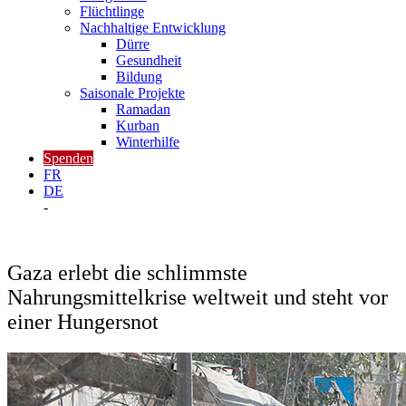
Flüchtlinge
Nachhaltige Entwicklung
Dürre
Gesundheit
Bildung
Saisonale Projekte
Ramadan
Kurban
Winterhilfe
Spenden
FR
DE
-
Gaza erlebt die schlimmste
Nahrungsmittelkrise weltweit und steht vor
einer Hungersnot