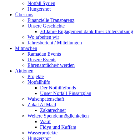
Notfall Syrien
Hungersnot
Über uns
Finanzielle Transparenz
Unsere Geschichte
30 Jahre Engagement dank Ihrer Unterstützung
Wo arbeiten wir
Jahresbericht / Mitteilungen
Mitmachen
Ramadan Events
Unsere Events
Ehrenamtliche/r werden
Aktionen
Projekte
Notfallhilfe
Der Nothilfefonds
Unser Notfall-Einsatzplan
Waisenpatenschaft
Zakat Al Maal
Zakatrechner
Weitere Spendenmöglichkeiten
Waqf
Fidya und Kaffara
Wasserprojekte
Hungersnot