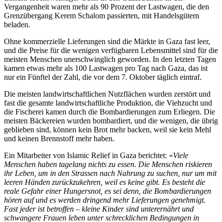
Vergangenheit waren mehr als 90 Prozent der Lastwagen, die den
Grenzübergang Kerem Schalom passierten, mit Handelsgütern
beladen.
Ohne kommerzielle Lieferungen sind die Märkte in Gaza fast leer,
und die Preise für die wenigen verfügbaren Lebensmittel sind für die
meisten Menschen unerschwinglich geworden. In den letzten Tagen
kamen etwas mehr als 100 Lastwagen pro Tag nach Gaza, das ist
nur ein Fünftel der Zahl, die vor dem 7. Oktober täglich eintraf.
Die meisten landwirtschaftlichen Nutzflächen wurden zerstört und
fast die gesamte landwirtschaftliche Produktion, die Viehzucht und
die Fischerei kamen durch die Bombardierungen zum Erliegen. Die
meisten Bäckereien wurden bombardiert, und die wenigen, die übrig
geblieben sind, können kein Brot mehr backen, weil sie kein Mehl
und keinen Brennstoff mehr haben.
Ein Mitarbeiter von Islamic Relief in Gaza berichtet: «
Viele
Menschen haben tagelang nichts zu essen. Die Menschen riskieren
ihr Leben, um in den Strassen nach Nahrung zu suchen, nur um mit
leeren Händen zurückzukehren, weil es keine gibt. Es besteht die
reale Gefahr einer Hungersnot, es sei denn, die Bombardierungen
hören auf und es werden dringend mehr Lieferungen genehmigt.
Fast jeder ist betroffen – kleine Kinder sind unterernährt und
schwangere Frauen leben unter schrecklichen Bedingungen in