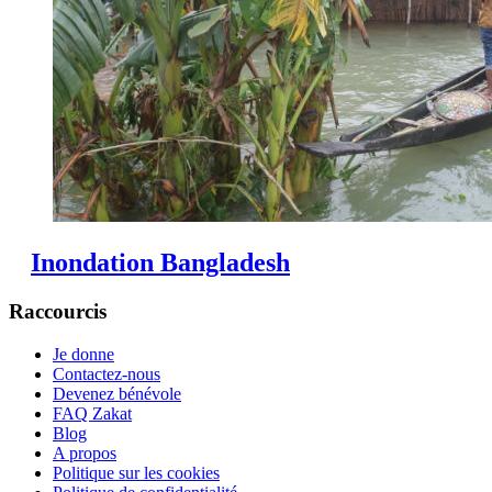
Inondation Bangladesh
Raccourcis
Je donne
Contactez-nous
Devenez bénévole
FAQ Zakat
Blog
A propos
Politique sur les cookies