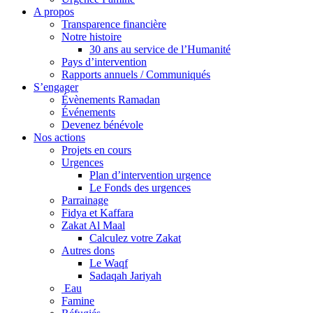
A propos
Transparence financière
Notre histoire
30 ans au service de l’Humanité
Pays d’intervention
Rapports annuels / Communiqués
S’engager
Évènements Ramadan
Événements
Devenez bénévole
Nos actions
Projets en cours
Urgences
Plan d’intervention urgence
Le Fonds des urgences
Parrainage
Fidya et Kaffara
Zakat Al Maal
Calculez votre Zakat
Autres dons
Le Waqf
Sadaqah Jariyah
Eau
Famine