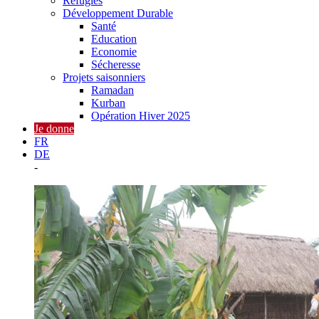
Réfugiés
Développement Durable
Santé
Education
Economie
Sécheresse
Projets saisonniers
Ramadan
Kurban
Opération Hiver 2025
Je donne
FR
DE
-