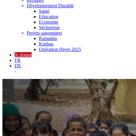
Réfugiés
Développement Durable
Santé
Education
Economie
Sécheresse
Projets saisonniers
Ramadan
Kurban
Opération Hiver 2025
Je donne
FR
DE
-