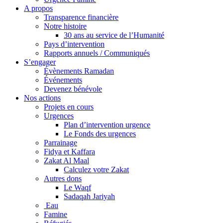
A propos
Transparence financière
Notre histoire
30 ans au service de l’Humanité
Pays d’intervention
Rapports annuels / Communiqués
S’engager
Évènements Ramadan
Événements
Devenez bénévole
Nos actions
Projets en cours
Urgences
Plan d’intervention urgence
Le Fonds des urgences
Parrainage
Fidya et Kaffara
Zakat Al Maal
Calculez votre Zakat
Autres dons
Le Waqf
Sadaqah Jariyah
Eau
Famine