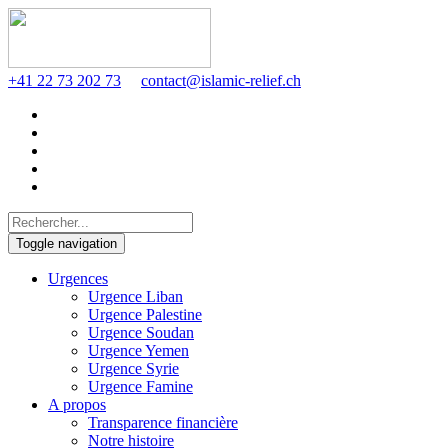
+41 22 73 202 73
contact@islamic-relief.ch
Toggle navigation
Urgences
Urgence Liban
Urgence Palestine
Urgence Soudan
Urgence Yemen
Urgence Syrie
Urgence Famine
A propos
Transparence financière
Notre histoire