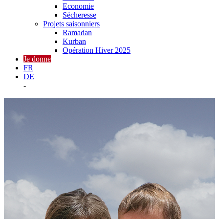
Economie
Sécheresse
Projets saisonniers
Ramadan
Kurban
Opération Hiver 2025
Je donne
FR
DE
-