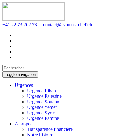
+41 22 73 202 73
contact@islamic-relief.ch
Toggle navigation
Urgences
Urgence Liban
Urgence Palestine
Urgence Soudan
Urgence Yemen
Urgence Syrie
Urgence Famine
A propos
Transparence financière
Notre histoire