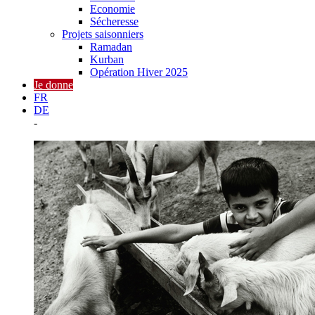
Economie
Sécheresse
Projets saisonniers
Ramadan
Kurban
Opération Hiver 2025
Je donne
FR
DE
-