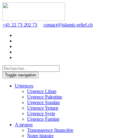
+41 22 73 202 73
contact@islamic-relief.ch
Toggle navigation
Urgences
Urgence Liban
Urgence Palestine
Urgence Soudan
Urgence Yemen
Urgence Syrie
Urgence Famine
A propos
Transparence financière
Notre histoire