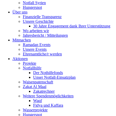
Notfall Syrien
Hungersnot
Über uns
Finanzielle Transparenz
Unsere Geschichte
30 Jahre Engagement dank Ihrer Unterstützung
Wo arbeiten wir
Jahresbericht / Mitteilungen
Mitmachen
Ramadan Events
Unsere Events
Ehrenamtliche/r werden
Aktionen
Projekte
Notfallhilfe
Der Nothilfefonds
Unser Notfall-Einsatzplan
Waisenpatenschaft
Zakat Al Maal
Zakatrechner
Weitere Spendenmöglichkeiten
Waqf
Fidya und Kaffara
Wasserprojekte
Hungersnot