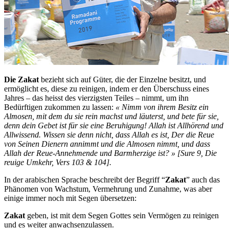
Die Zakat
bezieht sich auf Güter, die der Einzelne besitzt, und
ermöglicht es, diese zu reinigen, indem er den Überschuss eines
Jahres – das heisst des vierzigsten Teiles – nimmt, um ihn
Bedürftigen zukommen zu lassen:
«
Nimm von ihrem Besitz ein
Almosen, mit dem du sie rein machst und läuterst, und bete für sie,
denn dein Gebet ist für sie eine Beruhigung! Allah ist Allhörend und
Allwissend. Wissen sie denn nicht, dass Allah es ist, Der die Reue
von Seinen Dienern annimmt und die Almosen nimmt, und dass
Allah der Reue-Annehmende und Barmherzige ist?
» [Sure 9, Die
reuige Umkehr, Vers 103 & 104].
In der arabischen Sprache beschreibt der Begriff “
Zakat
” auch das
Phänomen von Wachstum, Vermehrung und Zunahme, was aber
einige immer noch mit Segen übersetzen:
Zakat
geben, ist mit dem Segen Gottes sein Vermögen zu reinigen
und es weiter anwachsenzulassen.