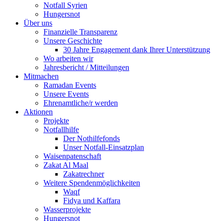
Notfall Syrien
Hungersnot
Über uns
Finanzielle Transparenz
Unsere Geschichte
30 Jahre Engagement dank Ihrer Unterstützung
Wo arbeiten wir
Jahresbericht / Mitteilungen
Mitmachen
Ramadan Events
Unsere Events
Ehrenamtliche/r werden
Aktionen
Projekte
Notfallhilfe
Der Nothilfefonds
Unser Notfall-Einsatzplan
Waisenpatenschaft
Zakat Al Maal
Zakatrechner
Weitere Spendenmöglichkeiten
Waqf
Fidya und Kaffara
Wasserprojekte
Hungersnot