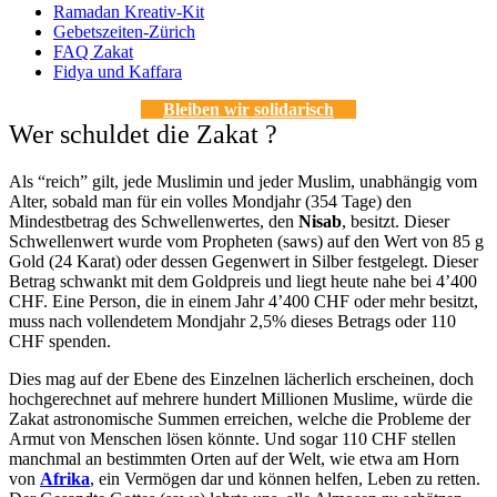
Ramadan Kreativ-Kit
Gebetszeiten-Zürich
FAQ Zakat
Fidya und Kaffara
Bleiben wir solidarisch
Wer schuldet die Zakat ?
Als “reich” gilt, jede Muslimin und jeder Muslim, unabhängig vom
Alter, sobald man für ein volles Mondjahr (354 Tage) den
Mindestbetrag des Schwellenwertes, den
Nisab
, besitzt. Dieser
Schwellenwert wurde vom Propheten (saws) auf den Wert von 85 g
Gold (24 Karat) oder dessen Gegenwert in Silber festgelegt. Dieser
Betrag schwankt mit dem Goldpreis und liegt heute nahe bei 4’400
CHF. Eine Person, die in einem Jahr 4’400 CHF oder mehr besitzt,
muss nach vollendetem Mondjahr 2,5% dieses Betrags oder 110
CHF spenden.
Dies mag auf der Ebene des Einzelnen lächerlich erscheinen, doch
hochgerechnet auf mehrere hundert Millionen Muslime, würde die
Zakat astronomische Summen erreichen, welche die Probleme der
Armut von Menschen lösen könnte. Und sogar 110 CHF stellen
manchmal an bestimmten Orten auf der Welt, wie etwa am Horn
von
Afrika
, ein Vermögen dar und können helfen, Leben zu retten.