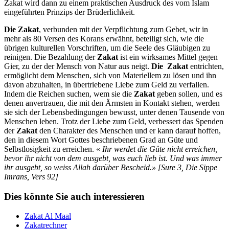
Zakat wird dann zu einem praktischen Ausdruck des vom Islam
eingeführten Prinzips der Brüderlichkeit.
Die Zakat
, verbunden mit der Verpflichtung zum Gebet, wir in
mehr als 80 Versen des Korans erwähnt, beteiligt sich, wie die
übrigen kulturellen Vorschriften, um die Seele des Gläubigen zu
reinigen. Die Bezahlung der
Zakat
ist ein wirksames Mittel gegen
Gier, zu der der Mensch von Natur aus neigt.
Die Zakat
entrichten,
ermöglicht dem Menschen, sich von Materiellem zu lösen und ihn
davon abzuhalten, in übertriebene Liebe zum Geld zu verfallen.
Indem die Reichen suchen, wem sie die
Zakat
geben sollen, und es
denen anvertrauen, die mit den Ärmsten in Kontakt stehen, werden
sie sich der Lebensbedingungen bewusst, unter denen Tausende von
Menschen leben. Trotz der Liebe zum Geld, verbessert das Spenden
der
Zakat
den Charakter des Menschen und er kann darauf hoffen,
den in diesem Wort Gottes beschriebenen Grad an Güte und
Selbstlosigkeit zu erreichen. «
Ihr werdet die Güte nicht erreichen,
bevor ihr nicht von dem ausgebt, was euch lieb ist. Und was immer
ihr ausgebt, so weiss Allah darüber Bescheid.» [Sure 3, Die Sippe
Imrans, Vers 92]
Dies könnte Sie auch interessieren
Zakat Al Maal
Zakatrechner