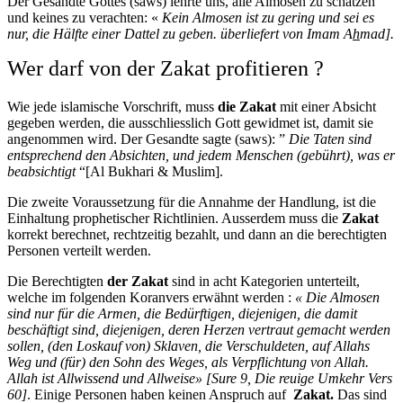
Der Gesandte Gottes (saws) lehrte uns, alle Almosen zu schätzen
und keines zu verachten: «
Kein Almosen ist zu gering und sei es
nur, die Hälfte einer Dattel zu geben. überliefert von Imam A
h
mad].
Wer darf von der Zakat profitieren ?
Wie jede islamische Vorschrift, muss
die Zakat
mit einer Absicht
gegeben werden, die ausschliesslich Gott gewidmet ist, damit sie
angenommen wird. Der Gesandte sagte (saws): ”
Die Taten sind
entsprechend den Absichten, und jedem Menschen (gebührt), was er
beabsichtigt
“[Al Bukhari & Muslim].
Die zweite Voraussetzung für die Annahme der Handlung, ist die
Einhaltung prophetischer Richtlinien. Ausserdem muss die
Zakat
korrekt berechnet, rechtzeitig bezahlt, und dann an die berechtigten
Personen verteilt werden.
Die Berechtigten
der Zakat
sind in acht Kategorien unterteilt,
welche im folgenden Koranvers erwähnt werden :
«
Die Almosen
sind nur für die Armen, die Bedürftigen, diejenigen, die damit
beschäftigt sind, diejenigen, deren Herzen vertraut gemacht werden
sollen, (den Loskauf von) Sklaven, die Verschuldeten, auf Allahs
Weg und (für) den Sohn des Weges, als Verpflichtung von Allah.
Allah ist Allwissend und Allweise
» [Sure 9, Die reuige Umkehr Vers
60]
. Einige Personen haben keinen Anspruch auf
Zakat.
Das sind