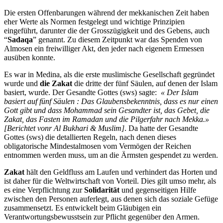
Die ersten Offenbarungen während der mekkanischen Zeit haben
eher Werte als Normen festgelegt und wichtige Prinzipien
eingeführt, darunter die der Grosszügigkeit und des Gebens, auch
“
Sadaqa
” genannt. Zu diesem Zeitpunkt war das Spenden von
Almosen ein freiwilliger Akt, den jeder nach eigenem Ermessen
ausüben konnte.
Es war in Medina, als die erste muslimische Gesellschaft gegründet
wurde und
die Zakat
die dritte der fünf Säulen, auf denen der Islam
basiert, wurde. Der Gesandte Gottes (sws) sagte:
« Der Islam
basiert auf fünf Säulen : Das Glaubensbekenntnis, dass es nur einen
Gott gibt und dass Mohammad sein Gesandter ist, das Gebet, die
Zakat, das Fasten im Ramadan und die Pilgerfahr nach Mekka.»
[Berichtet vonr Al Bukhari & Muslim]
. Da hatte der Gesandte
Gottes (sws) die detallierten Regeln, nach denen dieses
obligatorische Mindestalmosen vom Vermögen der Reichen
entnommen werden muss, um an die Ärmsten gespendet zu werden.
Zakat
hält den Geldfluss am Laufen und verhindert das Horten und
ist daher für die Weltwirtschaft von Vorteil. Dies gilt umso mehr, als
es eine Verpflichtung zur
Solidarität
und gegenseitigen Hilfe
zwischen den Personen auferlegt, aus denen sich das soziale Gefüge
zusammensetzt. Es entwickelt beim Gläubigen ein
Verantwortungsbewusstsein zur Pflicht gegenüber den Armen.