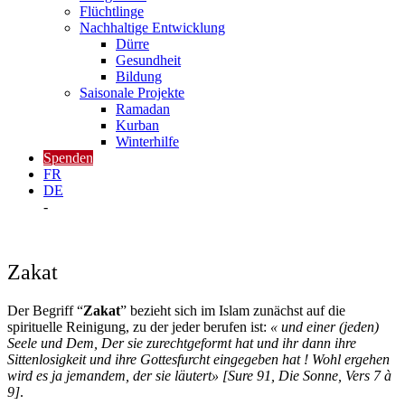
Flüchtlinge
Nachhaltige Entwicklung
Dürre
Gesundheit
Bildung
Saisonale Projekte
Ramadan
Kurban
Winterhilfe
Spenden
FR
DE
-
Zakat
Der Begriff “
Zakat
” bezieht sich im Islam zunächst auf die
spirituelle Reinigung, zu der jeder berufen ist:
«
und einer (jeden)
Seele und Dem, Der sie zurechtgeformt hat
u
nd ihr dann ihre
Sittenlosigkeit und ihre Gottesfurcht eingegeben hat ! Wohl ergehen
wird es ja jemandem, der sie läutert
»
[Sure 91, Die Sonne, Vers 7 à
9]
.