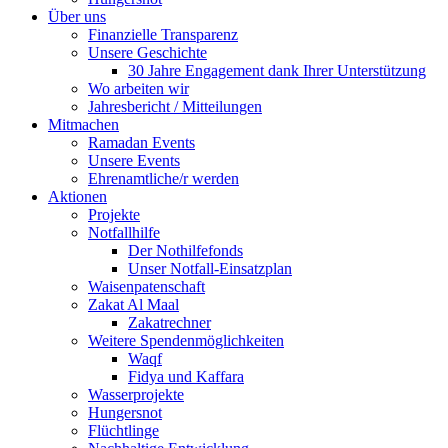
Über uns
Finanzielle Transparenz
Unsere Geschichte
30 Jahre Engagement dank Ihrer Unterstützung
Wo arbeiten wir
Jahresbericht / Mitteilungen
Mitmachen
Ramadan Events
Unsere Events
Ehrenamtliche/r werden
Aktionen
Projekte
Notfallhilfe
Der Nothilfefonds
Unser Notfall-Einsatzplan
Waisenpatenschaft
Zakat Al Maal
Zakatrechner
Weitere Spendenmöglichkeiten
Waqf
Fidya und Kaffara
Wasserprojekte
Hungersnot
Flüchtlinge