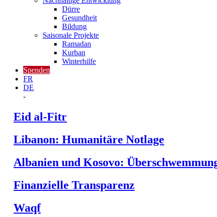
Nachhaltige Entwicklung
Dürre
Gesundheit
Bildung
Saisonale Projekte
Ramadan
Kurban
Winterhilfe
Spenden
FR
DE
-
Eid al-Fitr
Libanon: Humanitäre Notlage
Albanien und Kosovo: Überschwemmungs
Finanzielle Transparenz
Waqf