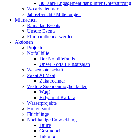
30 Jahre Engagement dank Ihrer Unterstützung
Wo arbeiten wir
Jahresbericht / Mitteilungen
Mitmachen
Ramadan Events
Unsere Events
Ehrenamtliche/r werden
Aktionen
Projekte
Notfallhilfe
Der Nothilfefonds
Unser Notfall-Einsatzplan
Waisenpatenschaft
Zakat Al Maal
Zakatrechner
Weitere Spendenmöglichkeiten
Waqf
Fidya und Kaffara
Wasserprojekte
Hungersnot
Flüchtlinge
Nachhaltige Entwicklung
Dürre
Gesundheit
Bildung