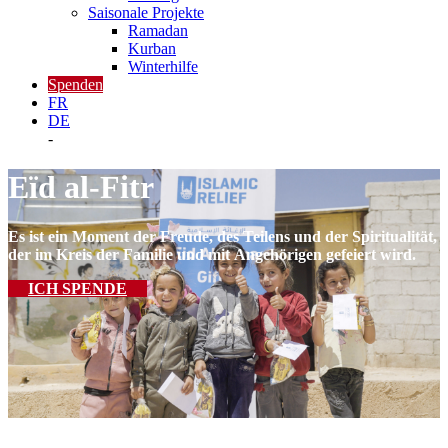
Saisonale Projekte
Ramadan
Kurban
Winterhilfe
Spenden
FR
DE
-
Eïd al-Fitr
Es ist ein Moment der Freude, des Teilens und der Spiritualität,
der im Kreis der Familie und mit Angehörigen gefeiert wird.
ICH SPENDE