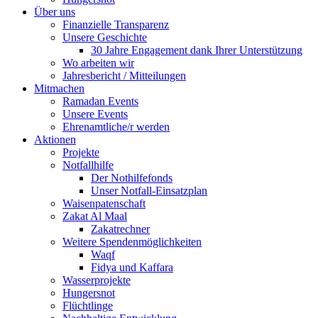
Über uns
Finanzielle Transparenz
Unsere Geschichte
30 Jahre Engagement dank Ihrer Unterstützung
Wo arbeiten wir
Jahresbericht / Mitteilungen
Mitmachen
Ramadan Events
Unsere Events
Ehrenamtliche/r werden
Aktionen
Projekte
Notfallhilfe
Der Nothilfefonds
Unser Notfall-Einsatzplan
Waisenpatenschaft
Zakat Al Maal
Zakatrechner
Weitere Spendenmöglichkeiten
Waqf
Fidya und Kaffara
Wasserprojekte
Hungersnot
Flüchtlinge