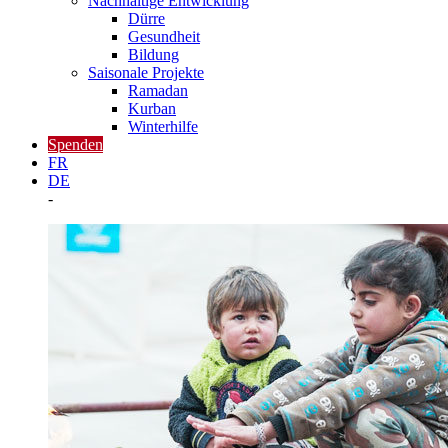
Nachhaltige Entwicklung
Dürre
Gesundheit
Bildung
Saisonale Projekte
Ramadan
Kurban
Winterhilfe
Spenden
FR
DE
-