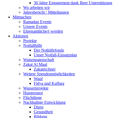
30 Jahre Engagement dank Ihrer Unterstützung
Wo arbeiten wir
Jahresbericht / Mitteilungen
Mitmachen
Ramadan Events
Unsere Events
Ehrenamtliche/r werden
Aktionen
Projekte
Notfallhilfe
Der Nothilfefonds
Unser Notfall-Einsatzplan
Waisenpatenschaft
Zakat Al Maal
Zakatrechner
Weitere Spendenmöglichkeiten
Waqf
Fidya und Kaffara
Wasserprojekte
Hungersnot
Flüchtlinge
Nachhaltige Entwicklung
Dürre
Gesundheit
Bildung