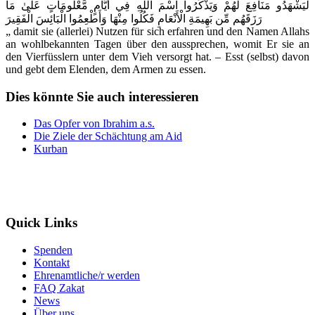
لِّيَشْهَدُو مَنَافِعَ لَهُمْ وَيَذْكُرُوا اسْمَ اللَّهِ فِي أَيَّامٍ مَّعْلُومَاتٍ عَلَىٰ مَا
رَزَقَهُم مِّن بَهِيمَةِ الْأَنْعَامِ فَكُلُوا مِنْهَا وَأَطْعِمُوا الْبَائِسَ الْفَقِيرَ
„ damit sie (allerlei) Nutzen für sich erfahren und den Namen Allahs
an wohlbekannten Tagen über den aussprechen, womit Er sie an
den Vierfüsslern unter dem Vieh versorgt hat. – Esst (selbst) davon
und gebt dem Elenden, dem Armen zu essen.
Dies könnte Sie auch interessieren
Das Opfer von Ibrahim a.s.
Die Ziele der Schächtung am Aid
Kurban
Quick Links
Spenden
Kontakt
Ehrenamtliche/r werden
FAQ Zakat
News
Über uns