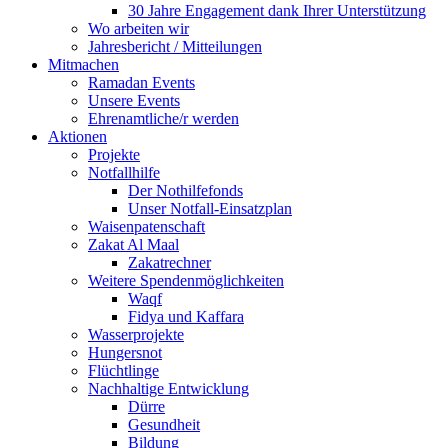
30 Jahre Engagement dank Ihrer Unterstützung
Wo arbeiten wir
Jahresbericht / Mitteilungen
Mitmachen
Ramadan Events
Unsere Events
Ehrenamtliche/r werden
Aktionen
Projekte
Notfallhilfe
Der Nothilfefonds
Unser Notfall-Einsatzplan
Waisenpatenschaft
Zakat Al Maal
Zakatrechner
Weitere Spendenmöglichkeiten
Waqf
Fidya und Kaffara
Wasserprojekte
Hungersnot
Flüchtlinge
Nachhaltige Entwicklung
Dürre
Gesundheit
Bildung