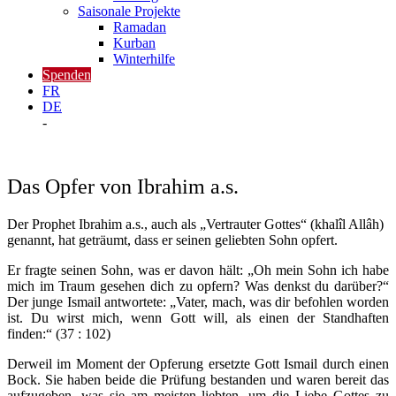
Saisonale Projekte
Ramadan
Kurban
Winterhilfe
Spenden
FR
DE
-
Das Opfer von Ibrahim a.s.
Der Prophet Ibrahim a.s., auch als „Vertrauter Gottes“ (khalîl Allâh)
genannt, hat geträumt, dass er seinen geliebten Sohn opfert.
Er fragte seinen Sohn, was er davon hält: „Oh mein Sohn ich habe
mich im Traum gesehen dich zu opfern? Was denkst du darüber?“
Der junge Ismail antwortete: „Vater, mach, was dir befohlen worden
ist. Du wirst mich, wenn Gott will, als einen der Standhaften
finden:“ (37 : 102)
Derweil im Moment der Opferung ersetzte Gott Ismail durch einen
Bock. Sie haben beide die Prüfung bestanden und waren bereit das
aufzugeben, was sie am meisten liebten, um die Liebe Gottes zu