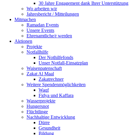
30 Jahre Engagement dank Ihrer Unterstützung
Wo arbeiten wir
Jahresbericht / Mitteilungen
Mitmachen
Ramadan Events
Unsere Events
Ehrenamtliche/r werden
Aktionen
Projekte
Notfallhilfe
Der Nothilfefonds
Unser Notfall-Einsatzplan
Waisenpatenschaft
Zakat Al Maal
Zakatrechner
Weitere Spendenmöglichkeiten
Waqf
Fidya und Kaffara
Wasserprojekte
Hungersnot
Flüchtlinge
Nachhaltige Entwicklung
Dürre
Gesundheit
Bildung