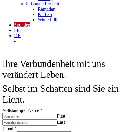
Saisonale Projekte
Ramadan
Kurban
Winterhilfe
Spenden
FR
DE
-
Ihre Verbundenheit mit uns
verändert Leben.
Selbst im Schatten sind Sie ein
Licht.
Vollständiger Name
*
First
Last
Lass
Email
*