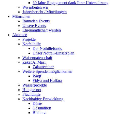
30 Jahre Engagement dank Ihrer Unterstützung
Wo arbeiten wir
Jahresbericht / Mitteilungen
Mitmachen
Ramadan Events
Unsere Events
Ehrenamtliche/r werden
Aktionen
Projekte
Notfallhilfe
Der Nothilfefonds
Unser Notfall-Einsatzplan
Waisenpatenschaft
Zakat Al Maal
Zakatrechner
Weitere Spendenmöglichkeiten
Waqf
Fidya und Kaffara
Wasserprojekte
Hungersnot
Flüchtlinge
Nachhaltige Entwicklung
Dürre
Gesundheit
Bildung