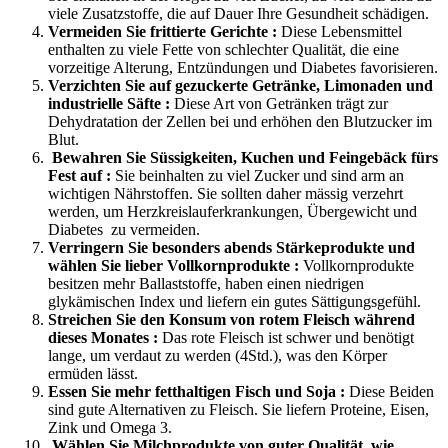
viele Zusatzstoffe, die auf Dauer Ihre Gesundheit schädigen.
Vermeiden Sie frittierte Gerichte :
Diese Lebensmittel
enthalten zu viele Fette von schlechter Qualität, die eine
vorzeitige Alterung, Entzündungen und Diabetes favorisieren.
Verzichten Sie auf gezuckerte Getränke, Limonaden und
industrielle Säfte :
Diese Art von Getränken trägt zur
Dehydratation der Zellen bei und erhöhen den Blutzucker im
Blut.
Bewahren Sie Süssigkeiten, Kuchen und Feingebäck fürs
Fest auf :
Sie beinhalten zu viel Zucker und sind arm an
wichtigen Nährstoffen. Sie sollten daher mässig verzehrt
werden, um Herzkreislauferkrankungen, Übergewicht und
Diabetes zu vermeiden.
Verringern Sie besonders abends Stärkeprodukte und
wählen Sie lieber Vollkornprodukte :
Vollkornprodukte
besitzen mehr Ballaststoffe, haben einen niedrigen
glykämischen Index und liefern ein gutes Sättigungsgefühl.
Streichen Sie den Konsum von rotem Fleisch während
dieses Monates :
Das rote Fleisch ist schwer und benötigt
lange, um verdaut zu werden (4Std.), was den Körper
ermüden lässt.
Essen Sie mehr fetthaltigen Fisch und Soja :
Diese Beiden
sind gute Alternativen zu Fleisch. Sie liefern Proteine, Eisen,
Zink und Omega 3.
Wählen Sie Milchprodukte von guter Qualität, wie