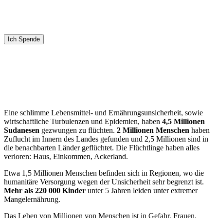
Nach Einschätzung verschiedener Hilfsorganisationen werden
sich bis Ramadan gegen 57% der Bevölkerung in dieser
Situation befinden.
Eine schlimme Lebensmittel- und Ernährungsunsicherheit, sowie
wirtschaftliche Turbulenzen und Epidemien, haben
4,5 Millionen
Sudanesen
gezwungen zu flüchten.
2 Millionen Menschen
haben
Zuflucht im Innern des Landes gefunden und 2,5 Millionen sind in
die benachbarten Länder geflüchtet. Die Flüchtlinge haben alles
verloren: Haus, Einkommen, Ackerland.
Etwa 1,5 Millionen Menschen befinden sich in Regionen, wo die
humanitäre Versorgung wegen der Unsicherheit sehr begrenzt ist.
Mehr als 220 000 Kinder
unter 5 Jahren leiden unter extremer
Mangelernährung.
Das Leben von Millionen von Menschen ist in Gefahr. Frauen,