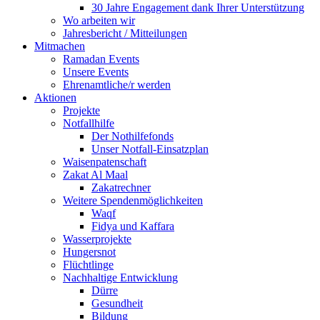
30 Jahre Engagement dank Ihrer Unterstützung
Wo arbeiten wir
Jahresbericht / Mitteilungen
Mitmachen
Ramadan Events
Unsere Events
Ehrenamtliche/r werden
Aktionen
Projekte
Notfallhilfe
Der Nothilfefonds
Unser Notfall-Einsatzplan
Waisenpatenschaft
Zakat Al Maal
Zakatrechner
Weitere Spendenmöglichkeiten
Waqf
Fidya und Kaffara
Wasserprojekte
Hungersnot
Flüchtlinge
Nachhaltige Entwicklung
Dürre
Gesundheit
Bildung