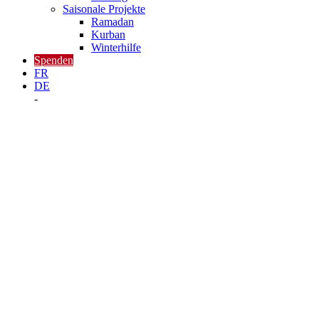
Saisonale Projekte
Ramadan
Kurban
Winterhilfe
Spenden
FR
DE
-
Zugang zu Wasser
ändert alles !
Im Januar 2019 wurde die Anzahl Menschen, welche sich
extremer Lebensmittelkrise ausgesetzt sahen, auf 6,17 Millionen
oder 54% der Bevölkerung geschätzt.