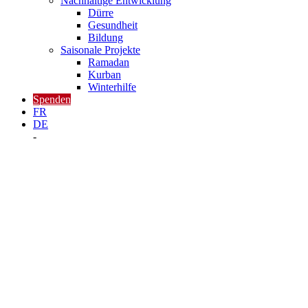
Nachhaltige Entwicklung
Dürre
Gesundheit
Bildung
Saisonale Projekte
Ramadan
Kurban
Winterhilfe
Spenden
FR
DE
-
Somalia