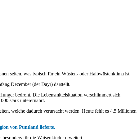
esten Entwicklungsindikatoren der Welt darstellt.
ot bedroht.
nd 400 000 nach Mogadischu geflüchtet.
onen selten, was typisch für ein Wüsten- oder Halbwüstenklima ist.
fang Dezember (der Dayr) darstellt.
unger bedroht. Die Lebensmittelsituation verschlimmert sich
000 stark unterernährt.
eiten, welche dadurch verursacht werden. Heute fehlt es 4,5 Millionen
ion von Puntland lieferte.
besonders für die Waisenkinder erweitert.