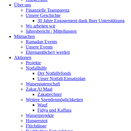
Über uns
Finanzielle Transparenz
Unsere Geschichte
30 Jahre Engagement dank Ihrer Unterstützung
Wo arbeiten wir
Jahresbericht / Mitteilungen
Mitmachen
Ramadan Events
Unsere Events
Ehrenamtliche/r werden
Aktionen
Projekte
Notfallhilfe
Der Nothilfefonds
Unser Notfall-Einsatzplan
Waisenpatenschaft
Zakat Al Maal
Zakatrechner
Weitere Spendenmöglichkeiten
Waqf
Fidya und Kaffara
Wasserprojekte
Hungersnot
Flüchtlinge