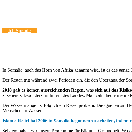
Nach zweieinhalb Jahrzehnten des Konflikts, hält die Trockenheit 
Sechs Millionen Menschen (d.h. die Hälfte der Bevölkerung) benö
Mehr als eine Million Menschen sind aus dem Land geflohen und 
Ich Spende
In Somalia, auch das Horn von Afrika genannt wird, ist es das ganze 
Der Regen tritt während zwei Perioden ein, die den Übergang der So
2018 gab es keinen ausreichenden Regen, was sich auf das Risiko
zusehends, besonders im Innern des Landes. Man zählt heute mehr als 
Der Wassermangel ist folglich ein Riesenproblem. Die Quellen sind ko
Menschen an Wasser.
Islamic Relief hat 2006 in Somalia begonnen zu arbeiten, indem
Seitdem haben wir unsere Programme für Bildung, Gesundheit, Wasser