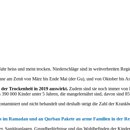
seit den letzten vier Jahren an, sodass Somalia einer der schlecht
tigen humanitäre Hilfe, davon sind fast 3 Millionen von Hungersn
1,5 Millionen haben sich im Innern des Land verlagert, davon si
Jahr heiss und meist trocken.
Niederschläge sind in weitverbreiten Regi
nne am Zenit von März bis Ende Mai (der Gu), und von Oktober bis An
 der Trockenheit in 2019 auswirkt.
Zudem sind sie noch immer von H
390 000 Kinder unter 5 Jahren, die mangelernährt sind, davon sind 85 
ntaminiert und nicht behandelt und deshalb steigt die Zahl der Krankh
 es im Ramadan und an Qurban Pakete an arme Familien in der Reg
, Sanitäranlagen, Grundbedürfnisse und das Wohlbefinden der Kinder, 