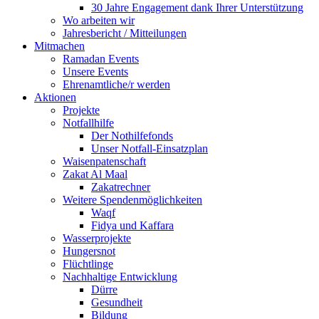
30 Jahre Engagement dank Ihrer Unterstützung
Wo arbeiten wir
Jahresbericht / Mitteilungen
Mitmachen
Ramadan Events
Unsere Events
Ehrenamtliche/r werden
Aktionen
Projekte
Notfallhilfe
Der Nothilfefonds
Unser Notfall-Einsatzplan
Waisenpatenschaft
Zakat Al Maal
Zakatrechner
Weitere Spendenmöglichkeiten
Waqf
Fidya und Kaffara
Wasserprojekte
Hungersnot
Flüchtlinge
Nachhaltige Entwicklung
Dürre
Gesundheit
Bildung