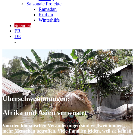
Saisonale Projekte
Ramadan
Kurban
Winterhilfe
Spenden
FR
DE
-
Überschwemmungen:
Afrika und Asien verwüstet
Von den klimatischen Veränderungen sind weltweit immer
mehr Menschen betroffen. Viele Familien leiden, weil sie keinen