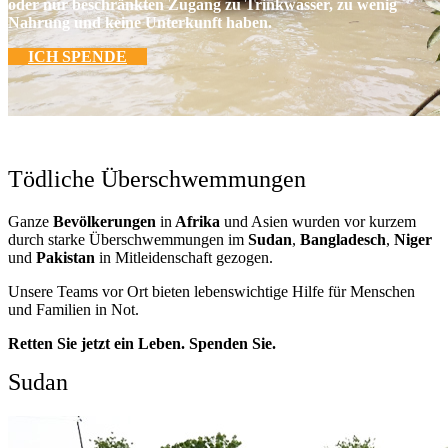
oder nur beschränkten Zugang zu Trinkwasser, zu wenig
Nahrung und keine Unterkunft haben.
ICH SPENDE
Tödliche Überschwemmungen
Ganze
Bevölkerungen
in
Afrika
und Asien wurden vor kurzem
durch starke Überschwemmungen im
Sudan
,
Bangladesch
,
Niger
und
Pakistan
in Mitleidenschaft gezogen.
Unsere Teams vor Ort bieten lebenswichtige Hilfe für Menschen
und Familien in Not.
Retten Sie jetzt ein Leben. Spenden Sie.
Sudan