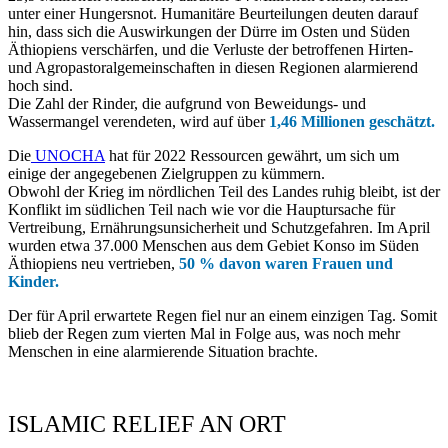
unter einer Hungersnot. Humanitäre Beurteilungen deuten darauf
hin, dass sich die Auswirkungen der Dürre im Osten und Süden
Äthiopiens verschärfen, und die Verluste der betroffenen Hirten-
und Agropastoralgemeinschaften in diesen Regionen alarmierend
hoch sind.
Die Zahl der Rinder, die aufgrund von Beweidungs- und
Wassermangel verendeten, wird auf über
1,46 Millionen geschätzt.
Die
UNOCHA
hat für 2022 Ressourcen gewährt, um sich um
einige der angegebenen Zielgruppen zu kümmern.
Obwohl der Krieg im nördlichen Teil des Landes ruhig bleibt, ist der
Konflikt im südlichen Teil nach wie vor die Hauptursache für
Vertreibung, Ernährungsunsicherheit und Schutzgefahren. Im April
wurden etwa 37.000 Menschen aus dem Gebiet Konso im Süden
Äthiopiens neu vertrieben,
50 % davon waren Frauen und
Kinder.
Der für April erwartete Regen fiel nur an einem einzigen Tag. Somit
blieb der Regen zum vierten Mal in Folge aus, was noch mehr
Menschen in eine alarmierende Situation brachte.
ISLAMIC RELIEF AN ORT