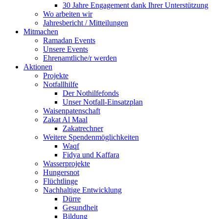
30 Jahre Engagement dank Ihrer Unterstützung
Wo arbeiten wir
Jahresbericht / Mitteilungen
Mitmachen
Ramadan Events
Unsere Events
Ehrenamtliche/r werden
Aktionen
Projekte
Notfallhilfe
Der Nothilfefonds
Unser Notfall-Einsatzplan
Waisenpatenschaft
Zakat Al Maal
Zakatrechner
Weitere Spendenmöglichkeiten
Waqf
Fidya und Kaffara
Wasserprojekte
Hungersnot
Flüchtlinge
Nachhaltige Entwicklung
Dürre
Gesundheit
Bildung